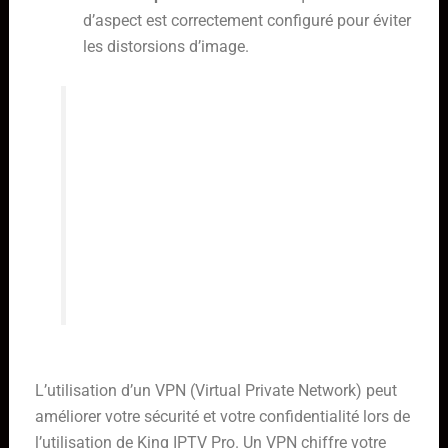
d’aspect est correctement configuré pour éviter
les distorsions d’image.
Une configuration adéquate des
paramètres vidéo peut grandement
améliorer la qualité de votre
expérience de visionnage. Prenez le
temps d’explorer les options
disponibles et de les ajuster en
fonction de vos besoins.
Utiliser Un VPN Pour Une Sécurité Accrue
L’utilisation d’un VPN (Virtual Private Network) peut
améliorer votre sécurité et votre confidentialité lors de
l’utilisation de King IPTV Pro. Un VPN chiffre votre