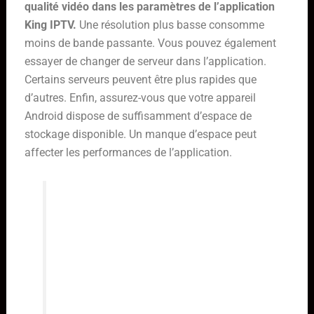
qualité vidéo dans les paramètres de l’application
King IPTV.
Une résolution plus basse consomme
moins de bande passante. Vous pouvez également
essayer de changer de serveur dans l’application.
Certains serveurs peuvent être plus rapides que
d’autres. Enfin, assurez-vous que votre appareil
Android dispose de suffisamment d’espace de
stockage disponible. Un manque d’espace peut
affecter les performances de l’application.
Il est important de noter que les
problèmes de buffering peuvent
également être causés par des
problèmes du côté du serveur King
IPTV. Dans ce cas, il n’y a pas grand-
chose que vous puissiez faire à part
attendre que le problème soit