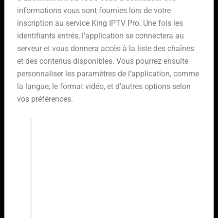
informations vous sont fournies lors de votre
inscription au service King IPTV Pro. Une fois les
identifiants entrés, l’application se connectera au
serveur et vous donnera accès à la liste des chaînes
et des contenus disponibles. Vous pourrez ensuite
personnaliser les paramètres de l’application, comme
la langue, le format vidéo, et d’autres options selon
vos préférences.
Il est important de vérifier
régulièrement les mises à jour de
l’application King IPTV Pro sur votre
Smart TV. Les mises à jour
permettent de corriger les bugs,
d’améliorer les performances et
d’ajouter de nouvelles