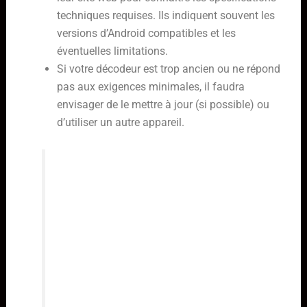
techniques requises. Ils indiquent souvent les
versions d’Android compatibles et les
éventuelles limitations.
Si votre décodeur est trop ancien ou ne répond
pas aux exigences minimales, il faudra
envisager de le mettre à jour (si possible) ou
d’utiliser un autre appareil.
Il est important de noter que même
si votre décodeur répond aux
exigences minimales, des
problèmes de performance peuvent
survenir si les ressources
matérielles (processeur, mémoire
vive) sont limitées. Dans ce cas, il
peut être utile de fermer les