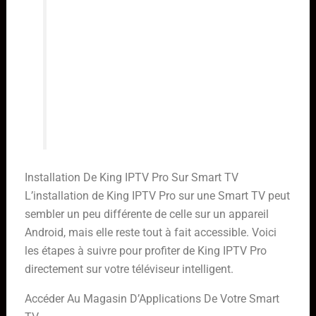
légèrement en fonction de la version
de l’application et de votre appareil
Android. Si vous rencontrez des
difficultés, consultez la
documentation fournie par King
IPTV ou contactez leur support
technique.
Installation De King IPTV Pro Sur Smart TV
L’installation de King IPTV Pro sur une Smart TV peut
sembler un peu différente de celle sur un appareil
Android, mais elle reste tout à fait accessible. Voici
les étapes à suivre pour profiter de King IPTV Pro
directement sur votre téléviseur intelligent.
Accéder Au Magasin D’Applications De Votre Smart