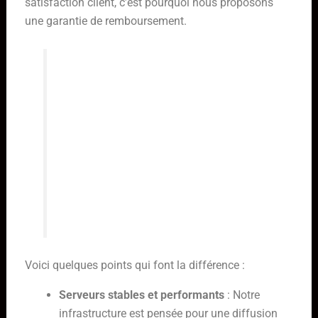
satisfaction client, c’est pourquoi nous proposons
une garantie de remboursement.
La fiabilité d’un service IPTV ne se
résume pas à sa capacité à diffuser
des chaînes. Elle englobe la
constance de la diffusion, la qualité
de l’image, la rapidité de réponse en
cas de souci, et la confiance que le
fournisseur accorde à ses clients
par des garanties claires.
Voici quelques points qui font la différence :
Serveurs stables et performants
: Notre
infrastructure est pensée pour une diffusion