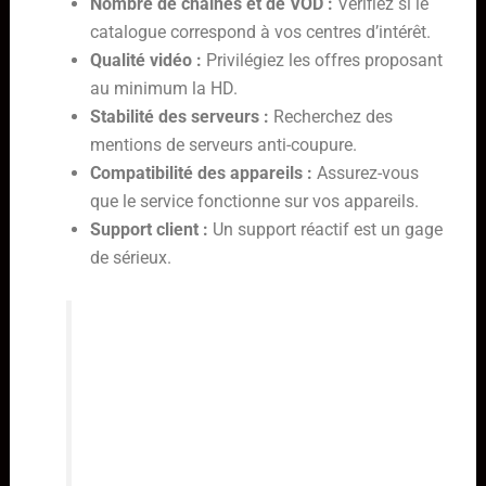
Nombre de chaînes et de VOD :
Vérifiez si le
catalogue correspond à vos centres d’intérêt.
Qualité vidéo :
Privilégiez les offres proposant
au minimum la HD.
Stabilité des serveurs :
Recherchez des
mentions de serveurs anti-coupure.
Compatibilité des appareils :
Assurez-vous
que le service fonctionne sur vos appareils.
Support client :
Un support réactif est un gage
de sérieux.
Choisir un abonnement IPTV
demande un peu de recherche. Il
faut équilibrer le coût avec la
performance attendue. Un IPTV pas
cher sans coupure est la promesse
d’un divertissement continu, mais il