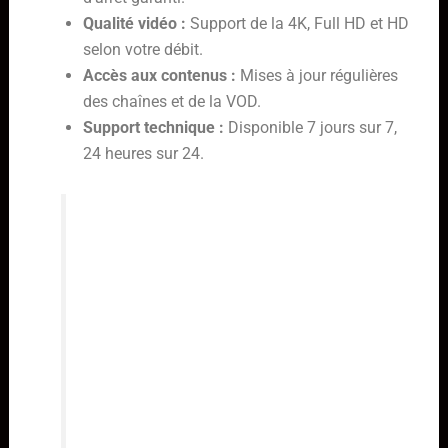
Qualité vidéo :
Support de la 4K, Full HD et HD
selon votre débit.
Accès aux contenus :
Mises à jour régulières
des chaînes et de la VOD.
Support technique :
Disponible 7 jours sur 7,
24 heures sur 24.
Choisir un service IPTV, c’est aussi
s’assurer d’une certaine tranquillité
d’esprit. Les coupures fréquentes
ou un support client inexistant
peuvent rapidement transformer
une bonne affaire en une source de
frustration. Il est donc sage de
vérifier ces points avant de
s’engager.