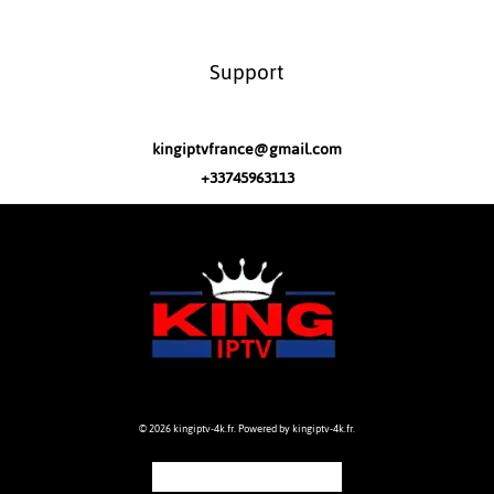
Support
kingiptvfrance@gmail.com
+33745963113
© 2026 kingiptv-4k.fr. Powered by kingiptv-4k.fr.