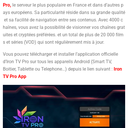
Pro,
le
serveur
le
plus
populaire
en
France
et
dans
d’autres
p
ays
européens
.
Sa
particularité
réside
dans
sa
grande
qualité
et
sa
facilité
de
navigation
entre
ses
contenus.
Avec
4000
c
haînes,
vous
avez
la
possibilité
de
visionner
vos
chaînes
grat
uites
et
cryptées
préférées.
et
un
total
de
plus
de
20
000
film
s
et
séries
(VOD)
qui
sont
régulièrement
mis
à
jour.
Vous pouvez télécharger et installer l’application officielle
d’Iron TV Pro sur tous les appareils Android (Smart TV,
Boitier, Tablette ou Telephone…) depuis le lien suivant :
Iron
TV Pro App