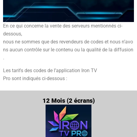
En
ce
qui
concerne
la
vente
des
serveurs
mentionnés ci
-
dessous,
nous
ne
sommes
que
des
revendeurs
de
codes
et
nous
n’avo
ns
aucun
contrôle
sur
le
contenu
ou
la
qualité
de
la
diffusion
.
Les
tarifs
des codes de l’
application
Iron TV
Pro
sont
indiqués
ci-dessous
:
12 Mois (2 écrans)