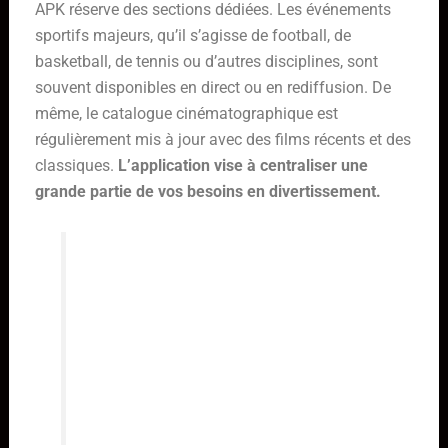
APK réserve des sections dédiées. Les événements
sportifs majeurs, qu’il s’agisse de football, de
basketball, de tennis ou d’autres disciplines, sont
souvent disponibles en direct ou en rediffusion. De
même, le catalogue cinématographique est
régulièrement mis à jour avec des films récents et des
classiques.
L’application vise à centraliser une
grande partie de vos besoins en divertissement.
Il est toujours conseillé de vérifier
les conditions d’utilisation et la
légalité du contenu auquel vous
accédez via des applications IPTV,
car les offres peuvent évoluer
rapidement.