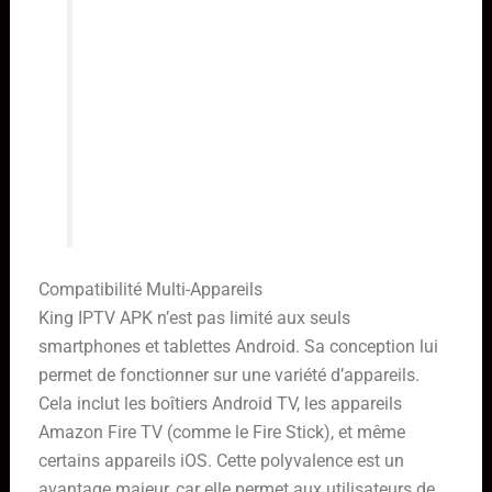
L’accessibilité est un autre point
fort. King IPTV peut être utilisé sur
différents appareils, ce qui le rend
pratique pour ceux qui aiment
regarder la télévision en
déplacement ou sur plusieurs
écrans à la maison.
Compatibilité Multi-Appareils
King IPTV APK n’est pas limité aux seuls
smartphones et tablettes Android. Sa conception lui
permet de fonctionner sur une variété d’appareils.
Cela inclut les boîtiers Android TV, les appareils
Amazon Fire TV (comme le Fire Stick), et même
certains appareils iOS. Cette polyvalence est un
avantage majeur, car elle permet aux utilisateurs de