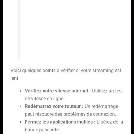
adresse IP et protéger votre vie
privée lors de l’utilisation de
services IPTV tiers. Cela peut
également aider à contourner
d’éventuelles restrictions
géographiques.
Voici quelques points à vérifier si votre streaming est
lent :
Vérifiez votre vitesse internet :
Utilisez un test
de vitesse en ligne.
Redémarrez votre routeur :
Un redémarrage
peut résoudre des problèmes de connexion.
Fermez les applications inutiles :
Libérez de la
bande passante.