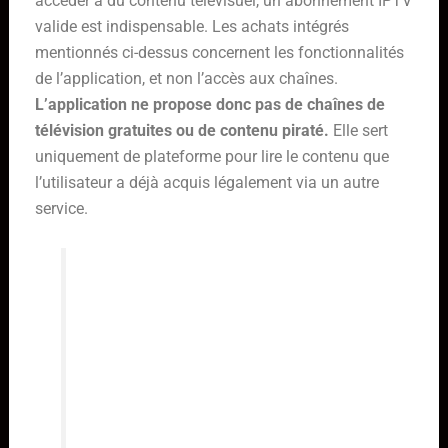
accéder à du contenu télévisuel, un abonnement IPTV
valide est indispensable. Les achats intégrés
mentionnés ci-dessus concernent les fonctionnalités
de l’application, et non l’accès aux chaînes.
L’application ne propose donc pas de chaînes de
télévision gratuites ou de contenu piraté.
Elle sert
uniquement de plateforme pour lire le contenu que
l’utilisateur a déjà acquis légalement via un autre
service.
L’utilisation de King IPTV Pro
requiert un abonnement IPTV
distinct. L’application est un outil de
lecture, pas un fournisseur de
contenu. Les achats intégrés
débloquent des fonctions de
l’application, pas l’accès aux