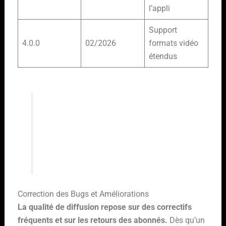
l’appli
Support
4.0.0
02/2026
formats vidéo
étendus
Pour beaucoup d’utilisateurs, la
régularité des mises à jour est un
signe de sérieux et d’attention
portée à l’expérience quotidienne.
Correction des Bugs et Améliorations
La qualité de diffusion repose sur des correctifs
fréquents et sur les retours des abonnés.
Dès qu’un