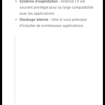
Système d’exploitation :
Android TV est
souvent privilégié pour sa large compatibilité
avec les applications.
Stockage interne :
Utile si vous prévoyez
d’installer de nombreuses applications.
L’adoption de l’IPTV HD marque un
tournant pour les amateurs de
télévision. Elle promet une flexibilité
et une richesse de contenu
inégalées, transformant le salon en
un centre de divertissement
personnalisé. La clé réside dans le
choix d’un boîtier adapté et d’une
connexion internet performante.