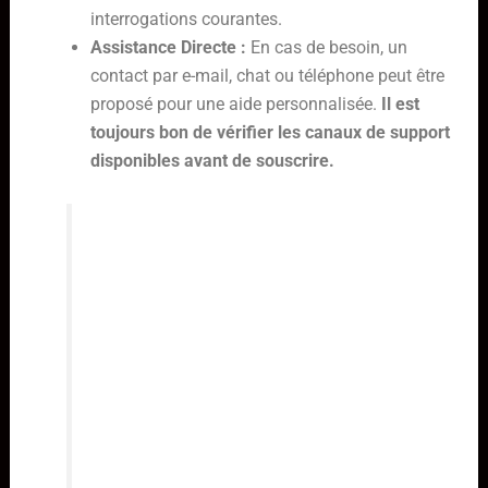
interrogations courantes.
Assistance Directe :
En cas de besoin, un
contact par e-mail, chat ou téléphone peut être
proposé pour une aide personnalisée.
Il est
toujours bon de vérifier les canaux de support
disponibles avant de souscrire.
L’objectif principal est de rendre
l’accès à un divertissement de
qualité aussi simple que possible.
Les développeurs et fournisseurs de
services comme King IPTV HD
travaillent continuellement pour
simplifier les processus
d’installation et de configuration,
afin que l’utilisateur puisse se