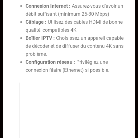
Connexion Internet :
Assurez-vous d’avoir un
débit suffisant (minimum 25-30 Mbps).
Câblage :
Utilisez des câbles HDMI de bonne
qualité, compatibles 4K.
Boîtier IPTV :
Choisissez un appareil capable
de décoder et de diffuser du contenu 4K sans
problème.
Configuration réseau :
Privilégiez une
connexion filaire (Ethernet) si possible.
L’association d’un téléviseur 4K et
d’un service IPTV performant ouvre
la porte à une nouvelle dimension
de divertissement. Les détails fins,
les contrastes saisissants et la
richesse des couleurs transforment