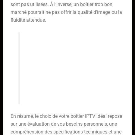
sont pas utilisées. À l’inverse, un boîtier trop bon
marché pourrait ne pas offrir la qualité d’image ou la
fluidité attendue.
Il est judicieux de comparer les
différentes marques et modèles en
lisant des avis d’utilisateurs.
Parfois, un appareil moins connu
mais bien noté peut offrir un
meilleur rapport qualité-prix qu’une
marque très populaire.
En résumé, le choix de votre boîtier IPTV idéal repose
sur une évaluation de vos besoins personnels, une
compréhension des spécifications techniques et une