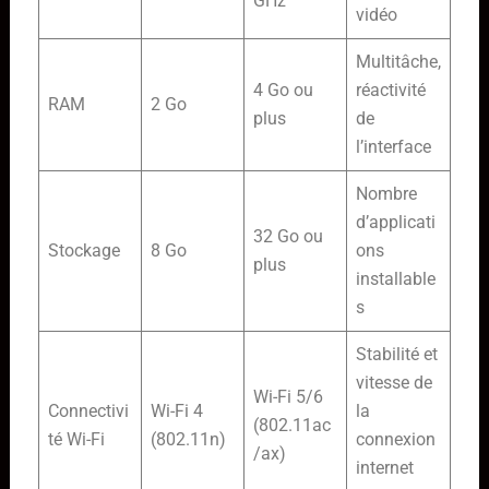
GHz
vidéo
Multitâche,
4 Go ou
réactivité
RAM
2 Go
plus
de
l’interface
Nombre
d’applicati
32 Go ou
Stockage
8 Go
ons
plus
installable
s
Stabilité et
vitesse de
Wi-Fi 5/6
Connectivi
Wi-Fi 4
la
(802.11ac
té Wi-Fi
(802.11n)
connexion
/ax)
internet