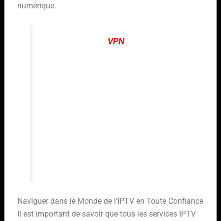
numérique.
L’utilisation d’un
VPN
est souvent
recommandée pour ajouter une
couche de protection
supplémentaire. Il masque votre
adresse IP réelle, rendant votre
activité en ligne plus privée et
difficile à tracer. C’est une bonne
pratique, surtout si vous vous
connectez depuis des réseaux Wi-Fi
publics.
Naviguer dans le Monde de l’IPTV en Toute Confiance
Il est important de savoir que tous les services IPTV