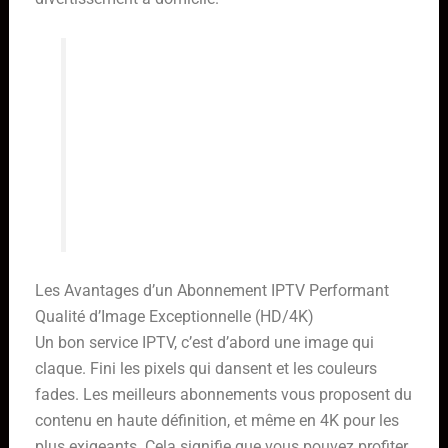
L’adoption de l’IPTV a transformé la
manière dont le contenu est
consommé, offrant une alternative
flexible et souvent plus économique
aux offres traditionnelles de
télévision.
Les Avantages d’un Abonnement IPTV Performant
Qualité d’Image Exceptionnelle (HD/4K)
Un bon service IPTV, c’est d’abord une image qui
claque. Fini les pixels qui dansent et les couleurs
fades. Les meilleurs abonnements vous proposent du
contenu en haute définition, et même en 4K pour les
plus exigeants. Cela signifie que vous pouvez profiter