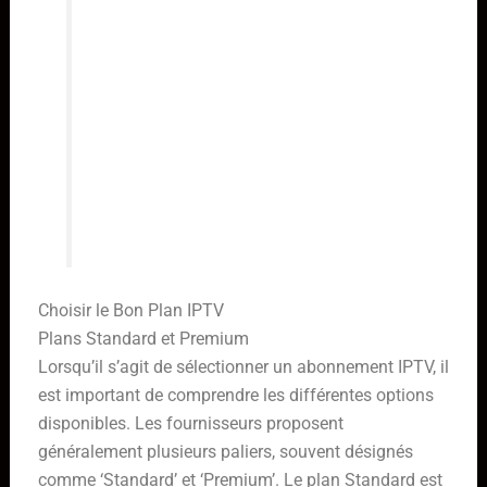
capacité à offrir une expérience
utilisateur sans accroc. Cela se
traduit par une qualité visuelle
supérieure, une connexion stable
qui évite les coupures
intempestives, et un catalogue de
programmes si vaste qu’il satisfait
toutes les envies.
Choisir le Bon Plan IPTV
Plans Standard et Premium
Lorsqu’il s’agit de sélectionner un abonnement IPTV, il
est important de comprendre les différentes options
disponibles. Les fournisseurs proposent
généralement plusieurs paliers, souvent désignés
comme ‘Standard’ et ‘Premium’. Le plan Standard est