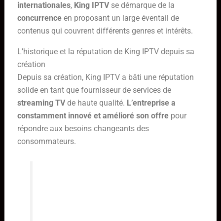
internationales
,
King IPTV
se démarque de la
concurrence
en proposant un large éventail de
contenus qui couvrent différents genres et intérêts.
L’historique et la réputation de King IPTV depuis sa
création
Depuis sa création, King IPTV a bâti une réputation
solide en tant que fournisseur de services de
streaming TV
de haute qualité.
L’entreprise a
constamment innové et amélioré son offre
pour
répondre aux besoins changeants des
consommateurs.
“King IPTV a révolutionné notre
façon de regarder la télévision, avec
une qualité de streaming
exceptionnelle et une variété de