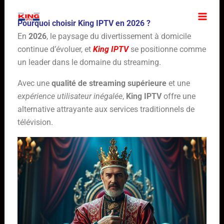
Skip
to
Pourquoi choisir King IPTV en 2026 ?
content
En
2026
, le paysage du divertissement à domicile
continue d’évoluer, et
King IPTV
se positionne comme
un leader dans le domaine du streaming.
Avec une
qualité de streaming supérieure
et une
expérience utilisateur inégalée
,
King IPTV
offre une
alternative attrayante aux services traditionnels de
télévision.