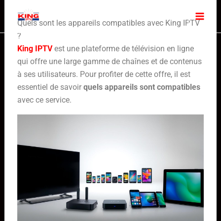
Skip
to
Quels sont les appareils compatibles avec King IPTV
content
?
King IPTV
est une plateforme de télévision en ligne
qui offre une large gamme de chaînes et de contenus
à ses utilisateurs. Pour profiter de cette offre, il est
essentiel de savoir
quels appareils sont compatibles
avec ce service.