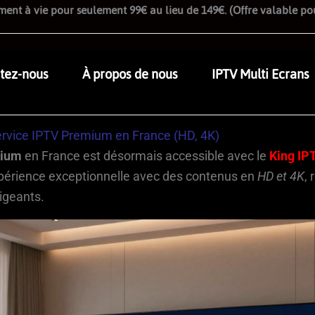
nt à vie pour seulement 99€ au lieu de 149€. (Offre valable pou
tez-nous
À propos de nous
IPTV Multi Ecrans
Service IPTV Premium en France (HD, 4K)
mium
en France est désormais accessible avec le
King IP
xpérience exceptionnelle avec des contenus en
HD et 4K
,
igeants.